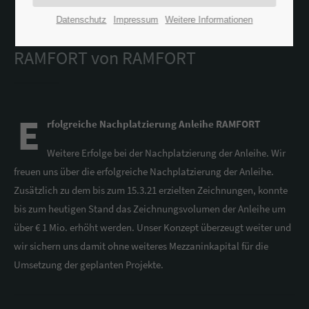
Datenschutz
Impressum
Weitere Informationen
Erfolgreiche Nachplatzierung Anleihe
RAMFORT von RAMFORT
E
rfolgreiche Nachplatzierung Anleihe RAMFORT
Weitere Erfolge bei der Nachplatzierung der Anleihe. Wir
freuen uns über die erfolgreiche Nachplatzierung der Anleihe.
Zusätzlich zu dem bis zum 15.3.21 erzielten Zeichnungen, konnte
bis zum heutigen Stand das Zeichnungsvolumen der Anleihe um
über € 1 Mio. erhöht werden. Unser Konzept überzeugt weiter und
wir sichern uns damit ohne weiteres Mezzaninkapital für die
Umsetzung der geplanten Projekte.