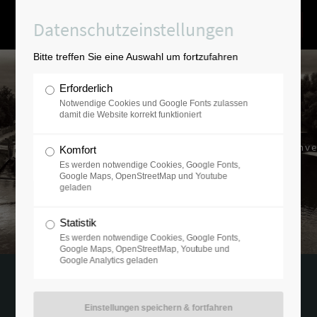
Datenschutzeinstellungen
Bitte treffen Sie eine Auswahl um fortzufahren
Erforderlich
Notwendige Cookies und Google Fonts zulassen
damit die Website korrekt funktioniert
Ausgesucht-verantwortungsvolle Inve
Komfort
mit der Erfahrung von über 20 Jahren.
Es werden notwendige Cookies, Google Fonts,
Google Maps, OpenStreetMap und Youtube
geladen
Statistik
Es werden notwendige Cookies, Google Fonts,
Google Maps, OpenStreetMap, Youtube und
Google Analytics geladen
30.05.2021 09:23
von Ramfort