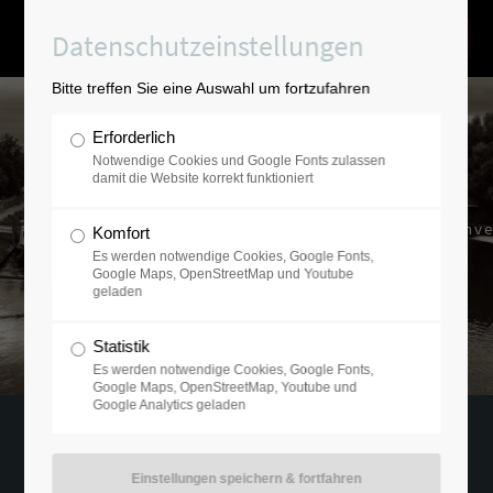
Datenschutzeinstellungen
Bitte treffen Sie eine Auswahl um fortzufahren
Erforderlich
Notwendige Cookies und Google Fonts zulassen
damit die Website korrekt funktioniert
Ausgesucht-verantwortungsvolle Inve
Komfort
mit der Erfahrung von über 20 Jahren.
Es werden notwendige Cookies, Google Fonts,
Google Maps, OpenStreetMap und Youtube
geladen
Statistik
Es werden notwendige Cookies, Google Fonts,
Google Maps, OpenStreetMap, Youtube und
Google Analytics geladen
18.02.2022 09:49
von Ramfort