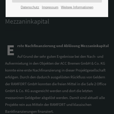
Datenschutz
Impressum
Weitere Informationen
Erste Nachfinanzierung und Ablösung
Mezzaninkapital
E
rste Nachfinanzierung und Ablösung Mezzaninkapital
Auf Grund der sehr guten Ergebnisse bei den Nach- und
Aufvermietung in den Objekten der ACC Bremen GmbH & Co. KG
konnte eine erste Nachfinanzierung in dieser Projektgesellschaft
erfolgen. Durch den dadurch ausgelösten Rückfluss von Geldern
der RAMFORT GmbH konnten die freien Mittel in die Safe 2 Office
GmbH & Co. KG ausgereicht werden und dort die letzten
mezzaninen Geldgeber abgelöst werden. Damit sind aktuell alle
Projekte rein aus Mitteln der RAMFORT und klassischen
Bankfinanzierungen finanziert.