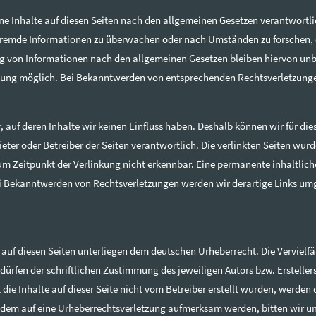
ne Inhalte auf diesen Seiten nach den allgemeinen Gesetzen verantwortlic
e fremde Informationen zu überwachen oder nach Umständen zu forschen, d
g von Informationen nach den allgemeinen Gesetzen bleiben hiervon unber
tzung möglich. Bei Bekanntwerden von entsprechenden Rechtsverletzunge
r, auf deren Inhalte wir keinen Einfluss haben. Deshalb können wir für d
Anbieter oder Betreiber der Seiten verantwortlich. Die verlinkten Seiten w
m Zeitpunkt der Verlinkung nicht erkennbar. Eine permanente inhaltliche 
ei Bekanntwerden von Rechtsverletzungen werden wir derartige Links um
e auf diesen Seiten unterliegen dem deutschen Urheberrecht. Die Vervielfä
rfen der schriftlichen Zustimmung des jeweiligen Autors bzw. Erstellers
die Inhalte auf dieser Seite nicht vom Betreiber erstellt wurden, werden
trotzdem auf eine Urheberrechtsverletzung aufmerksam werden, bitten wi