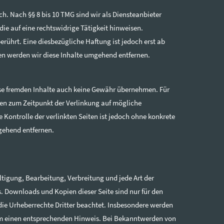
h. Nach §§ 8 bis 10 TMG sind wir als Diensteanbieter
ie auf eine rechtswidrige Tätigkeit hinweisen.
ührt. Eine diesbezügliche Haftung ist jedoch erst ab
n werden wir diese Inhalte umgehend entfernen.
iese fremden Inhalte auch keine Gewähr übernehmen. Für
urden zum Zeitpunkt der Verlinkung auf mögliche
Kontrolle der verlinkten Seiten ist jedoch ohne konkrete
gehend entfernen.
ltigung, Bearbeitung, Verbreitung und jede Art der
. Downloads und Kopien dieser Seite sind nur für den
 die Urheberrechte Dritter beachtet. Insbesondere werden
r um einen entsprechenden Hinweis. Bei Bekanntwerden von